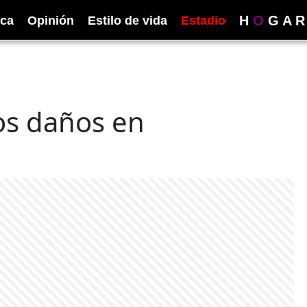
H
O
G
A
R
ica
Opinión
Estilo de vida
Estadio
os daños en