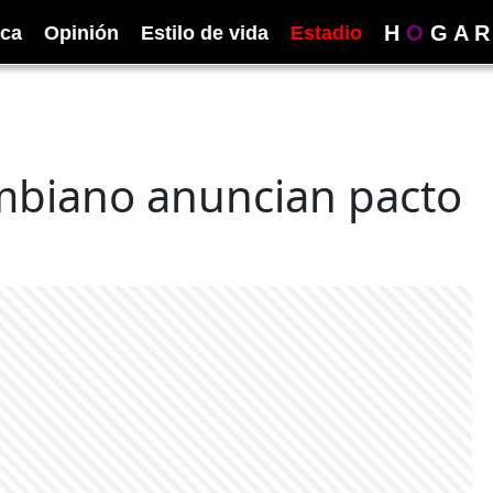
H
O
G
A
R
ica
Opinión
Estilo de vida
Estadio
mbiano anuncian pacto