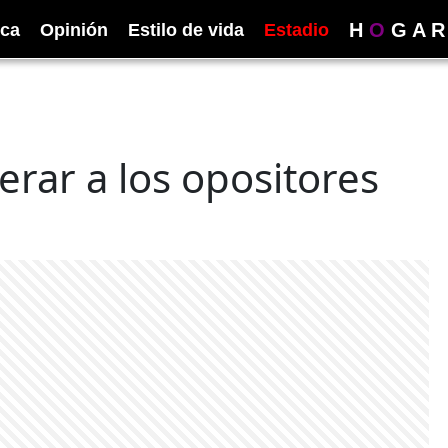
H
O
G
A
R
ica
Opinión
Estilo de vida
Estadio
erar a los opositores