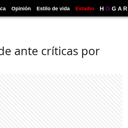
H
O
G
A
R
ica
Opinión
Estilo de vida
Estadio
e ante críticas por