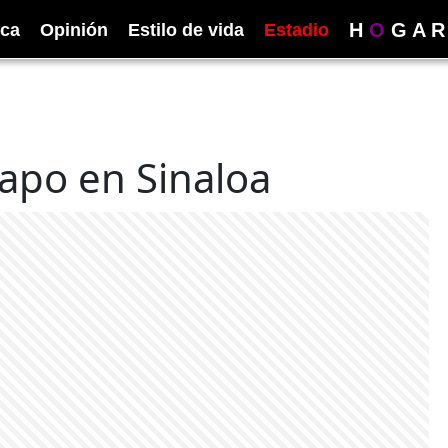
H
O
G
A
R
ica
Opinión
Estilo de vida
Estadio
hapo en Sinaloa