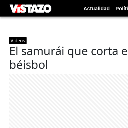
Actualidad
Polít
Videos
El samurái que corta 
béisbol