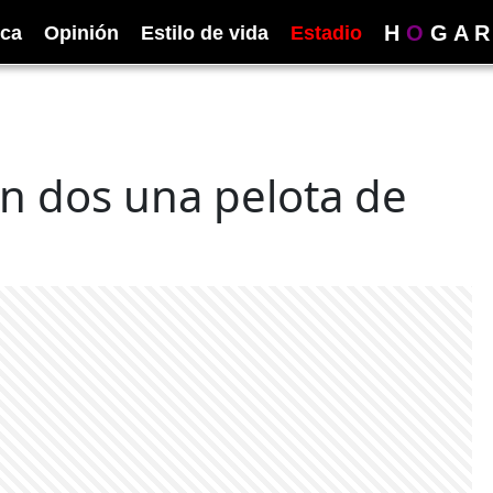
H
O
G
A
R
ica
Opinión
Estilo de vida
Estadio
en dos una pelota de