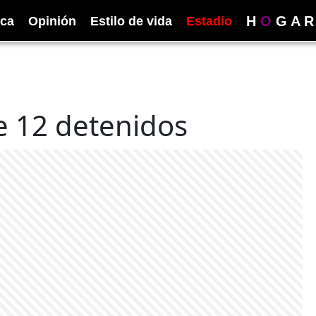
H
O
G
A
R
ica
Opinión
Estilo de vida
Estadio
de 12 detenidos