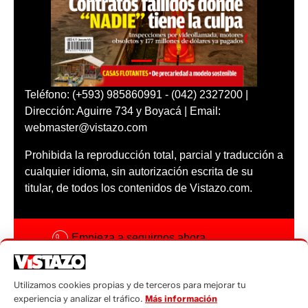
Teléfono: (+593) 985860991 - (042) 2327200 |
Dirección: Aguirre 734 y Boyacá | Email:
webmaster@vistazo.com
Prohibida la reproducción total, parcial y traducción a
cualquier idioma, sin autorización escrita de su
titular, de todos los contenidos de Vistazo.com.
Empieza a seguirnos ahora
Activar notificaciones
Utilizamos cookies propias y de terceros para mejorar tu
Código ética
experiencia y analizar el tráfico.
Más información