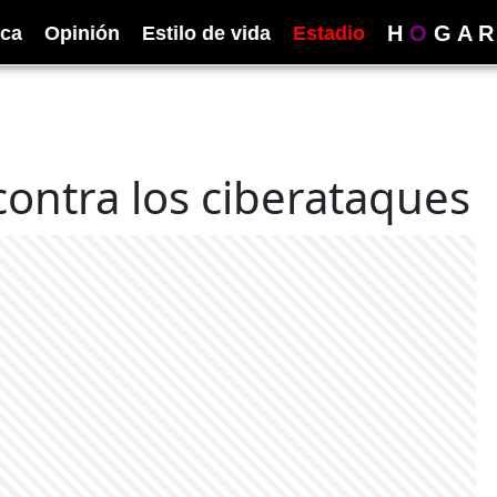
H
O
G
A
R
ica
Opinión
Estilo de vida
Estadio
contra los ciberataques