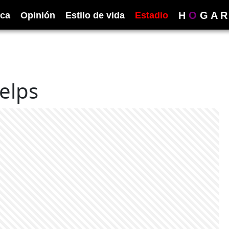
H
O
G
A
R
ica
Opinión
Estilo de vida
Estadio
elps