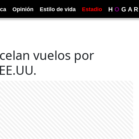
H
O
G
A
R
ica
Opinión
Estilo de vida
Estadio
ncelan vuelos por
EE.UU.