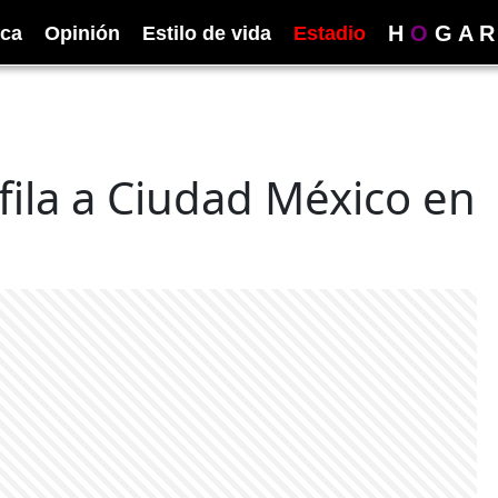
H
O
G
A
R
ica
Opinión
Estilo de vida
Estadio
ila a Ciudad México en