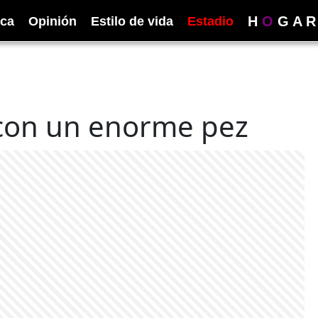
H
O
G
A
R
ica
Opinión
Estilo de vida
Estadio
con un enorme pez