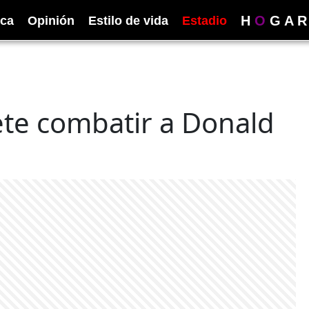
H
O
G
A
R
ica
Opinión
Estilo de vida
Estadio
te combatir a Donald