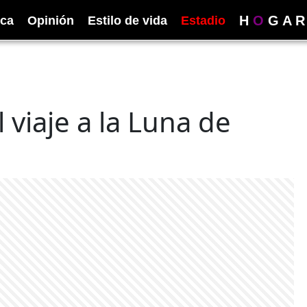
H
O
G
A
R
ica
Opinión
Estilo de vida
Estadio
 viaje a la Luna de