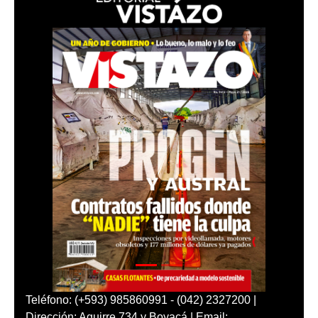
Teléfono: (+593) 985860991 - (042) 2327200 |
Dirección: Aguirre 734 y Boyacá | Email: