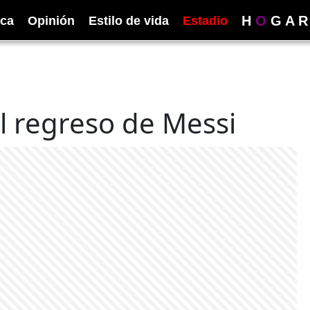
H
O
G
A
R
ica
Opinión
Estilo de vida
Estadio
l regreso de Messi