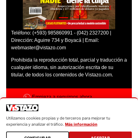
Teléfono: (+593) 985860991 - (042) 2327200 |
Dirección: Aguirre 734 y Boyacá | Email:
webmaster@vistazo.com
Prohibida la reproducción total, parcial y traducción a
cualquier idioma, sin autorización escrita de su
titular, de todos los contenidos de Vistazo.com.
Empieza a seguirnos ahora
Activar notificaciones
Utilizamos cookies propias y de terceros para mejorar tu
Código ética
experiencia y analizar el tráfico.
Más información
Sugerencias a:
CONFIGURAR
ACEPTAR