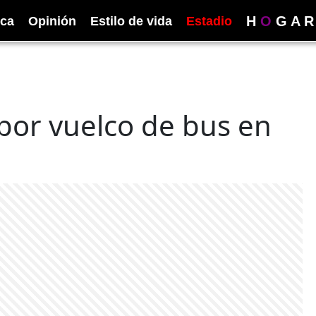
H
O
G
A
R
ica
Opinión
Estilo de vida
Estadio
por vuelco de bus en