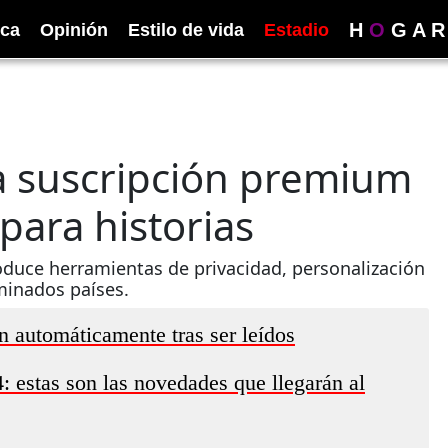
H
O
G
A
R
ica
Opinión
Estilo de vida
Estadio
 suscripción premium
para historias
roduce herramientas de privacidad, personalización
minados países.
 automáticamente tras ser leídos
 estas son las novedades que llegarán al