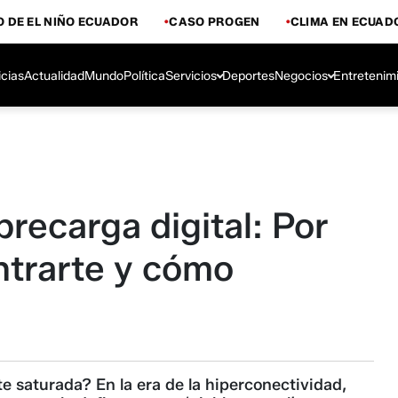
 DE EL NIÑO ECUADOR
CASO PROGEN
CLIMA EN ECUAD
icias
Actualidad
Mundo
Política
Servicios
Deportes
Negocios
Entretenim
recarga digital: Por
ntrarte y cómo
e saturada? En la era de la hiperconectividad,