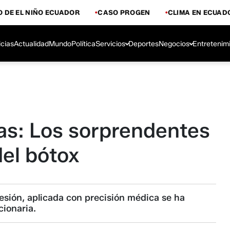
 DE EL NIÑO ECUADOR
CASO PROGEN
CLIMA EN ECUAD
icias
Actualidad
Mundo
Política
Servicios
Deportes
Negocios
Entretenim
gas: Los sorprendentes
el bótox
esión, aplicada con precisión médica se ha
cionaria.