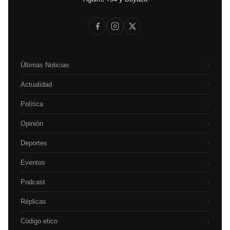
Últimas Noticias
›
Actualidad
›
Política
›
Opinión
›
Deportes
›
Eventos
›
Podcast
›
Réplicas
›
Código etico
›