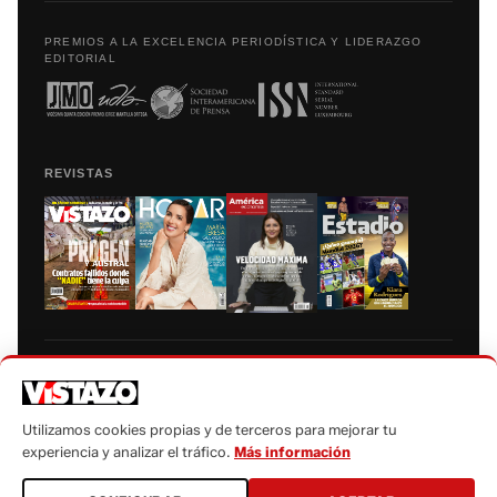
PREMIOS A LA EXCELENCIA PERIODÍSTICA Y LIDERAZGO
EDITORIAL
REVISTAS
Prohibida la reproducción total, parcial y traducción a cualquier idioma, sin
autorización escrita de su titular, de todos los contenidos de Vistazo.com.
Utilizamos cookies propias y de terceros para mejorar tu
experiencia y analizar el tráfico.
Más información