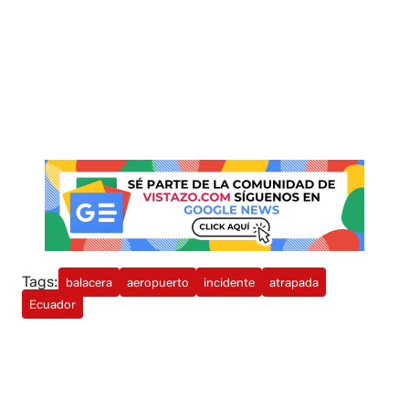
Tags:
balacera
aeropuerto
incidente
atrapada
Ecuador