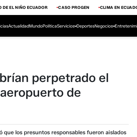
 DE EL NIÑO ECUADOR
CASO PROGEN
CLIMA EN ECUAD
icias
Actualidad
Mundo
Política
Servicios
Deportes
Negocios
Entretenim
brían perpetrado el
 aeropuerto de
mó que los presuntos responsables fueron aislados