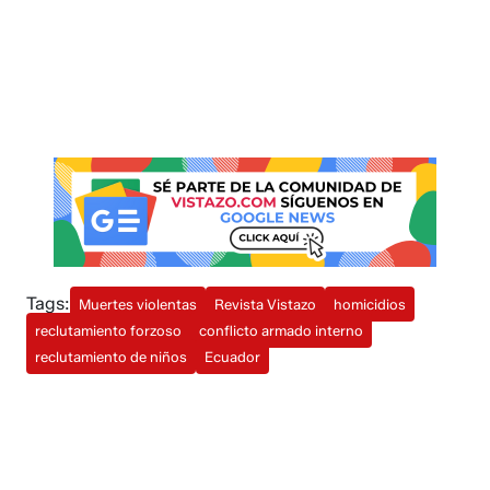
Tags:
Muertes violentas
Revista Vistazo
homicidios
reclutamiento forzoso
conflicto armado interno
reclutamiento de niños
Ecuador