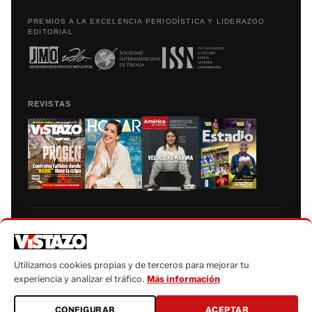
PREMIOS A LA EXCELENCIA PERIODÍSTICA Y LIDERAZGO
EDITORIAL
REVISTAS
Prohibida la reproducción total, parcial y traducción a cualquier idioma, sin
autorización escrita de su titular, de todos los contenidos de Vistazo.com.
Utilizamos cookies propias y de terceros para mejorar tu
experiencia y analizar el tráfico.
Más información
CONFIGURAR
ACEPTAR