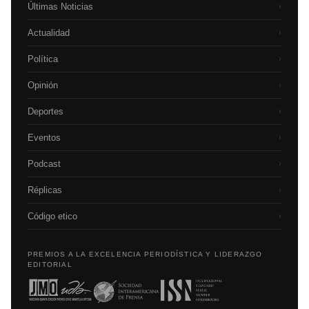
Últimas Noticias
›
Actualidad
›
Política
›
Opinión
›
Deportes
›
Eventos
›
Podcast
›
Réplicas
›
Código etico
›
PREMIOS A LA EXCELENCIA PERIODÍSTICA Y LIDERAZGO
EDITORIAL