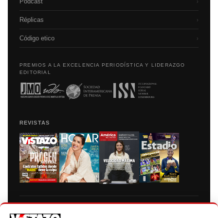
Podcast
›
Réplicas
›
Código etico
›
PREMIOS A LA EXCELENCIA PERIODÍSTICA Y LIDERAZGO
EDITORIAL
REVISTAS
Prohibida la reproducción total, parcial y traducción a cualquier idioma, sin
autorización escrita de su titular, de todos los contenidos de Vistazo.com.