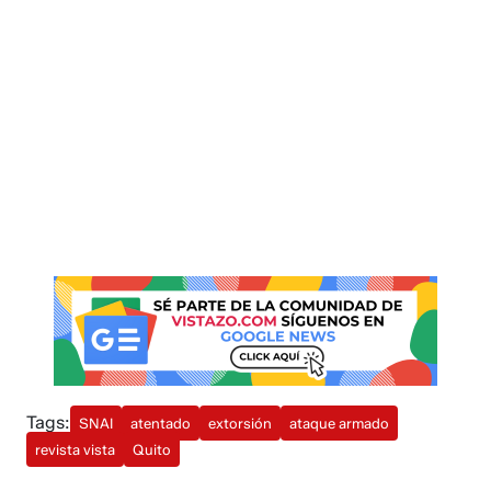
Tags:
SNAI
atentado
extorsión
ataque armado
revista vista
Quito