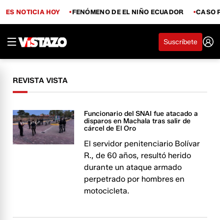
ES NOTICIA HOY
FENÓMENO DE EL NIÑO ECUADOR
CASO 
Suscríbete
REVISTA VISTA
Funcionario del SNAI fue atacado a
disparos en Machala tras salir de
cárcel de El Oro
El servidor penitenciario Bolívar
R., de 60 años, resultó herido
durante un ataque armado
perpetrado por hombres en
motocicleta.