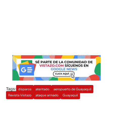
Tags:
disparos
atentado
aeropuerto de Guayaquil
Revista Vistazo
ataque armado
Guayaquil