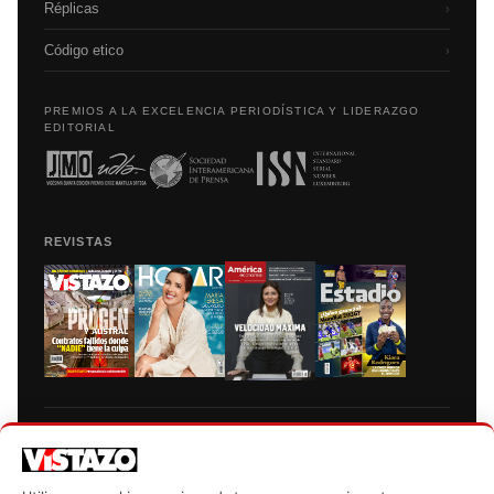
Réplicas
›
Código etico
›
PREMIOS A LA EXCELENCIA PERIODÍSTICA Y LIDERAZGO
EDITORIAL
REVISTAS
Prohibida la reproducción total, parcial y traducción a cualquier idioma, sin
autorización escrita de su titular, de todos los contenidos de Vistazo.com.