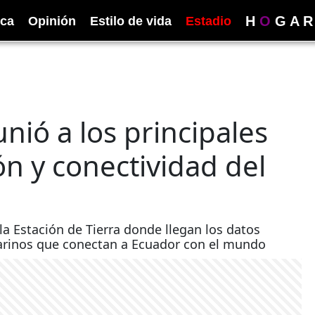
H
O
G
A
R
ica
Opinión
Estilo de vida
Estadio
nió a los principales
ón y conectividad del
a Estación de Tierra donde llegan los datos
marinos que conectan a Ecuador con el mundo