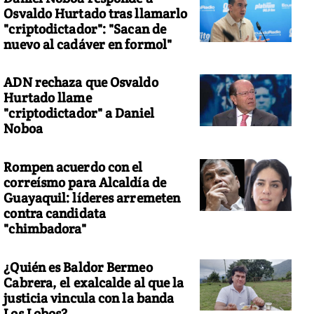
Osvaldo Hurtado tras llamarlo
"criptodictador": "Sacan de
nuevo al cadáver en formol"
ADN rechaza que Osvaldo
Hurtado llame
"criptodictador" a Daniel
Noboa
Rompen acuerdo con el
correísmo para Alcaldía de
Guayaquil: líderes arremeten
contra candidata
"chimbadora"
¿Quién es Baldor Bermeo
Cabrera, el exalcalde al que la
justicia vincula con la banda
Los Lobos?