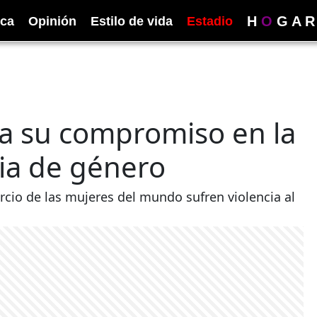
H
O
G
A
R
ica
Opinión
Estilo de vida
Estadio
a su compromiso en la
cia de género
ercio de las mujeres del mundo sufren violencia al