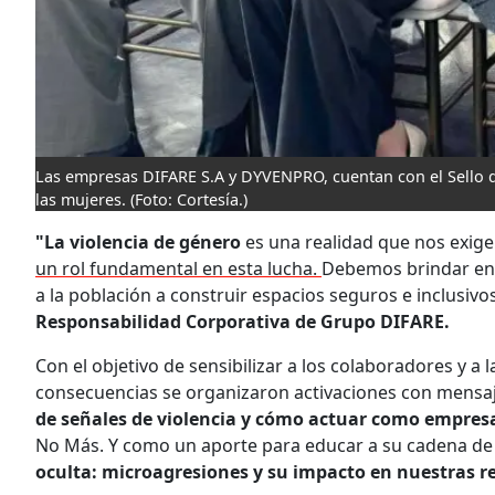
Las empresas DIFARE S.A y DYVENPRO, cuentan con el Sello de
las mujeres.
(Foto: Cortesía.)
"La violencia de género
es una realidad que nos exige
un rol fundamental en esta lucha.
Debemos brindar ent
a la población a construir espacios seguros e inclusiv
Responsabilidad Corporativa de Grupo DIFARE.
Con el objetivo de sensibilizar a los colaboradores y a 
consecuencias se organizaron activaciones con mensaje
de señales de violencia y cómo actuar como empres
No Más. Y como un aporte para educar a su cadena de v
oculta: microagresiones y su impacto en nuestras r