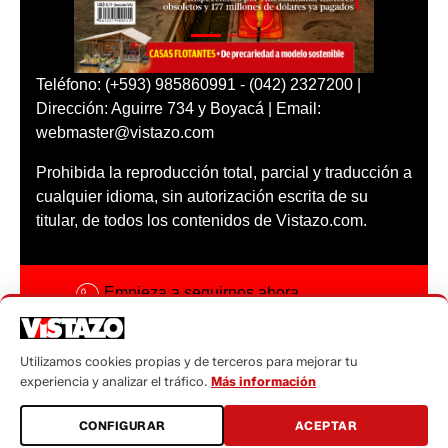
Teléfono: (+593) 985860991 - (042) 2327200 |
Dirección: Aguirre 734 y Boyacá | Email:
webmaster@vistazo.com
Prohibida la reproducción total, parcial y traducción a
cualquier idioma, sin autorización escrita de su
titular, de todos los contenidos de Vistazo.com.
Empieza a seguirnos ahora
Activar notificaciones
Utilizamos cookies propias y de terceros para mejorar tu
Código ética
experiencia y analizar el tráfico.
Más información
Sugerencias a:
CONFIGURAR
ACEPTAR
sugerencias@vistazo.com