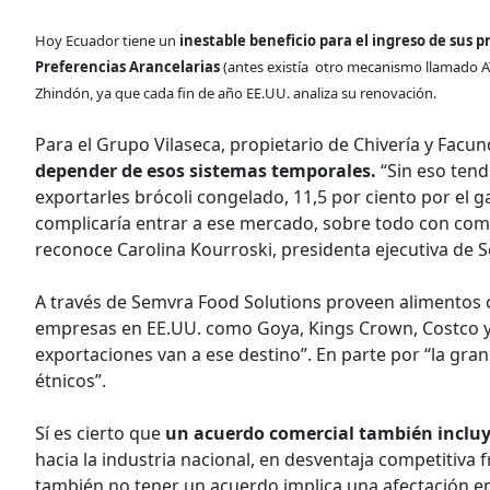
Hoy Ecuador tiene un
inestable beneficio para el ingreso de sus
Preferencias Arancelarias
(antes existía otro mecanismo llamado A
Zhindón, ya que cada fin de año EE.UU. analiza su renovación.
Para el Grupo Vilaseca, propietario de Chivería y Facu
depender de esos sistemas temporales.
“Sin eso tend
exportarles brócoli congelado, 11,5 por ciento por el ga
complicaría entrar a ese mercado, sobre todo con com
reconoce Carolina Kourroski, presidenta ejecutiva de 
A través de Semvra Food Solutions proveen alimentos c
empresas en EE.UU. como Goya, Kings Crown, Costco y 
exportaciones van a ese destino”. En parte por “la gra
étnicos”.
Sí es cierto que
un acuerdo comercial también incluye
hacia la industria nacional, en desventaja competitiva 
también no tener un acuerdo implica una afectación en