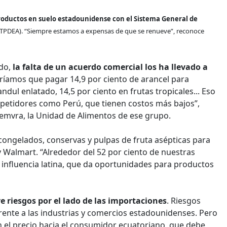
 productos en suelo estadounidense con el Sistema General de
TPDEA). “Siempre estamos a expensas de que se renueve”, reconoce
ndo,
la falta de un acuerdo comercial los ha llevado a
ríamos que pagar 14,9 por ciento de arancel para
ndul enlatado, 14,5 por ciento en frutas tropicales... Eso
petidores como Perú, que tienen costos más bajos”,
Semvra, la Unidad de Alimentos de ese grupo.
ongelados, conservas y pulpas de fruta asépticas para
Walmart. “Alrededor del 52 por ciento de nuestras
n influencia latina, que da oportunidades para productos
 riesgos por el lado de las importaciones
. Riesgos
frente a las industrias y comercios estadounidenses. Pero
 el precio hacia el consumidor ecuatoriano, que debe