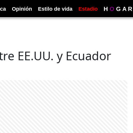
H
O
G
A
R
ica
Opinión
Estilo de vida
Estadio
re EE.UU. y Ecuador