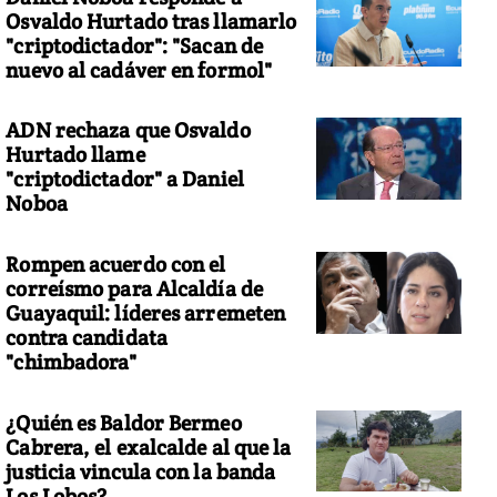
Osvaldo Hurtado tras llamarlo
"criptodictador": "Sacan de
nuevo al cadáver en formol"
ADN rechaza que Osvaldo
Hurtado llame
"criptodictador" a Daniel
Noboa
Rompen acuerdo con el
correísmo para Alcaldía de
Guayaquil: líderes arremeten
contra candidata
"chimbadora"
¿Quién es Baldor Bermeo
Cabrera, el exalcalde al que la
justicia vincula con la banda
Los Lobos?