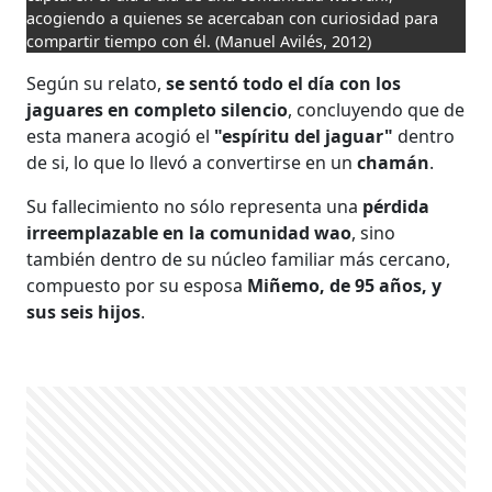
acogiendo a quienes se acercaban con curiosidad para
compartir tiempo con él.
(Manuel Avilés, 2012)
Según su relato,
se sentó todo el día con los
jaguares en completo silencio
, concluyendo que de
esta manera acogió el
"espíritu del jaguar"
dentro
de si, lo que lo llevó a convertirse en un
chamán
.
Su fallecimiento no sólo representa una
pérdida
irreemplazable en la comunidad wao
, sino
también dentro de su núcleo familiar más cercano,
compuesto por su esposa
Miñemo, de 95 años, y
sus seis hijos
.