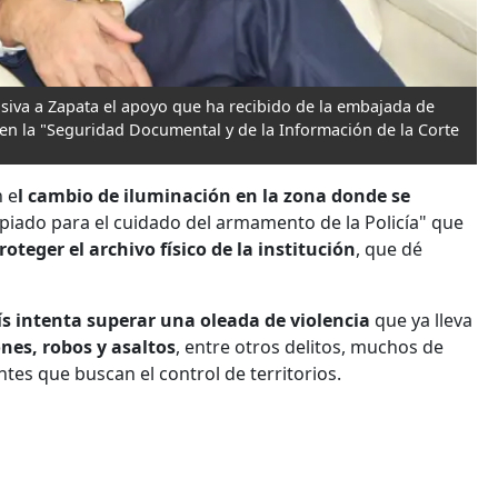
isiva a Zapata el apoyo que ha recibido de la embajada de
en la "Seguridad Documental y de la Información de la Corte
n e
l cambio de iluminación en la zona donde se
opiado para el cuidado del armamento de la Policía" que
roteger el archivo físico de la institución
, que dé
ís intenta superar una oleada de violencia
que ya lleva
nes, robos y asaltos
, entre otros delitos, muchos de
tes que buscan el control de territorios.