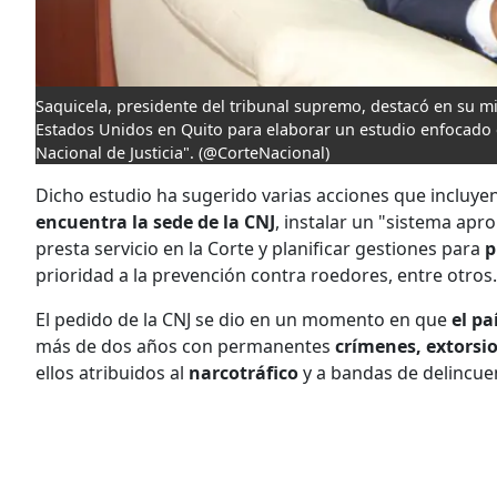
Saquicela, presidente del tribunal supremo, destacó en su m
Estados Unidos en Quito para elaborar un estudio enfocado 
Nacional de Justicia".
(@CorteNacional)
Dicho estudio ha sugerido varias acciones que incluye
encuentra la sede de la CNJ
, instalar un "sistema apr
presta servicio en la Corte y planificar gestiones para
p
prioridad a la prevención contra roedores, entre otros.
El pedido de la CNJ se dio en un momento en que
el pa
más de dos años con permanentes
crímenes, extorsio
ellos atribuidos al
narcotráfico
y a bandas de delincuen