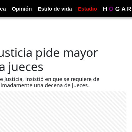
H
O
G
A
R
ica
Opinión
Estilo de vida
Estadio
usticia pide mayor
ra jueces
 Justicia, insistió en que se requiere de
oximadamente una decena de jueces.