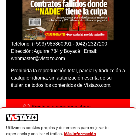
Teléfono: (+593) 985860991 - (042) 2327200 |
Dirección: Aguirre 734 y Boyacá | Email:
webmaster@vistazo.com
Prohibida la reproducción total, parcial y traducción a
cualquier idioma, sin autorización escrita de su
titular, de todos los contenidos de Vistazo.com.
Empieza a seguirnos ahora
Activar notificaciones
Utilizamos cookies propias y de terceros para mejorar tu
Código ética
experiencia y analizar el tráfico.
Más información