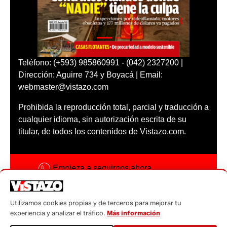
Teléfono: (+593) 985860991 - (042) 2327200 |
Dirección: Aguirre 734 y Boyacá | Email:
webmaster@vistazo.com
Prohibida la reproducción total, parcial y traducción a
cualquier idioma, sin autorización escrita de su
titular, de todos los contenidos de Vistazo.com.
Empieza a seguirnos ahora
Activar notificaciones
Utilizamos cookies propias y de terceros para mejorar tu
Código ética
experiencia y analizar el tráfico.
Más información
Sugerencias a: