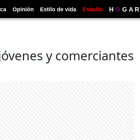
H
O
G
A
R
ica
Opinión
Estilo de vida
Estadio
jóvenes y comerciantes