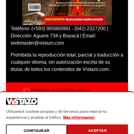
Teléfono: (+593) 985860991 - (042) 2327200 |
Dirección: Aguirre 734 y Boyacá | Email:
webmaster@vistazo.com
Prohibida la reproducción total, parcial y traducción a
cualquier idioma, sin autorización escrita de su
titular, de todos los contenidos de Vistazo.com.
Empieza a seguirnos ahora
Activar notificaciones
Utilizamos cookies propias y de terceros para mejorar tu
Código ética
experiencia y analizar el tráfico.
Más información
Sugerencias a:
CONFIGURAR
ACEPTAR
sugerencias@vistazo.com