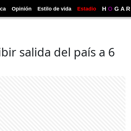
H
O
G
A
R
ica
Opinión
Estilo de vida
Estadio
ir salida del país a 6