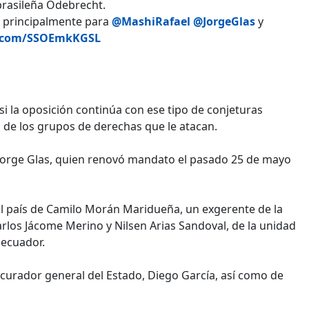
brasileña Odebrecht.
, principalmente para
@MashiRafael
@JorgeGlas
y
er.com/SSOEmkKGSL
i la oposición continúa con ese tipo de conjeturas
s de los grupos de derechas que le atacan.
Jorge Glas, quien renovó mandato el pasado 25 de mayo
 del país de Camilo Morán Maridueña, un exgerente de la
rlos Jácome Merino y Nilsen Arias Sandoval, de la unidad
oecuador.
procurador general del Estado, Diego García, así como de