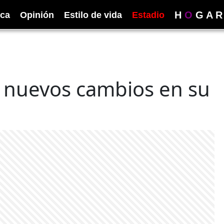
H
O
G
A
R
ica
Opinión
Estilo de vida
Estadio
 nuevos cambios en su