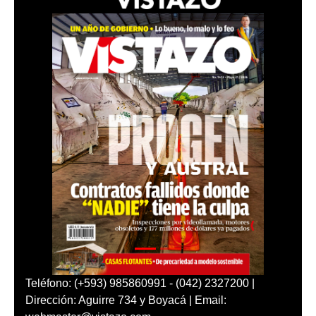
Teléfono: (+593) 985860991 - (042) 2327200 |
Dirección: Aguirre 734 y Boyacá | Email: