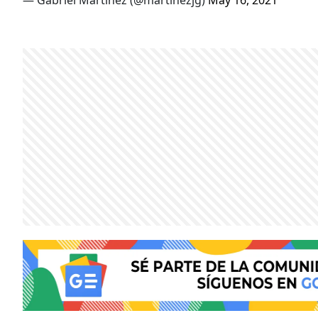
— Gabriel Martínez (@martinezjg)
May 16, 2021