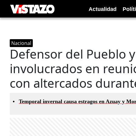
Actualidad
Polít
Nacional
Defensor del Pueblo y
involucrados en reuni
con altercados duran
•
Temporal invernal causa estragos en Azuay y Mo