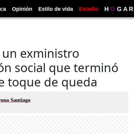
H
O
G
A
R
ica
Opinión
Estilo de vida
Estadio
 un exministro
ón social que terminó
te toque de queda
rona Santiago