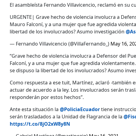
El asambleísta Fernando Villavicencio, reclamó en su cue
URGENTE| Grave hecho de violencia involucra a Defens
Mauro Falconí, y a una mujer que fue agredida violen
libertad de los involucrados? Asumo investigación
@As
— Fernando Villavicencio (@VillaFernando_)
May 16, 20
“Grave hecho de violencia involucra a Defensor del Pu
Falconí, y a una mujer que fue agredida violentamente
se dispuso la libertad de los involucrados? Asumo inve
Como respuesta a ese tuit, Martínez, aclaró -también en
actuar de acuerdo a la ley. Los involucrados serán tras
responderán por estos hechos”.
Ante esta situación la
@PoliciaEcuador
tiene instrucci
serán trasladados a la Unidad de Flagrancia de la
@Fis
https://t.co/8jO2xW8y8N