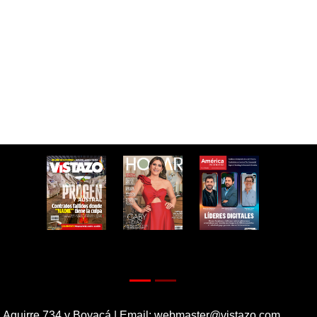
 Aguirre 734 y Boyacá | Email:
webmaster@vistazo.com