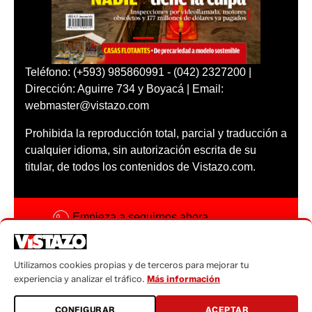
Teléfono: (+593) 985860991 - (042) 2327200 |
Dirección: Aguirre 734 y Boyacá | Email:
webmaster@vistazo.com
Prohibida la reproducción total, parcial y traducción a
cualquier idioma, sin autorización escrita de su
titular, de todos los contenidos de Vistazo.com.
Empieza a seguirnos ahora
Activar notificaciones
Utilizamos cookies propias y de terceros para mejorar tu
Código ética
experiencia y analizar el tráfico.
Más información
Sugerencias a:
CONFIGURAR
ACEPTAR
sugerencias@vistazo.com