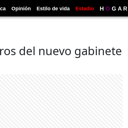
H
O
G
A
R
ica
Opinión
Estilo de vida
Estadio
tros del nuevo gabinete