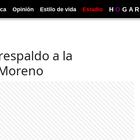
H
O
G
A
R
ica
Opinión
Estilo de vida
Estadio
espaldo a la
 Moreno