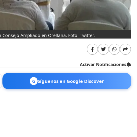
 Consejo Ampliado en Orellana. Foto: Twitter.
Activar Notificaciones
G
Síguenos en Google Discover