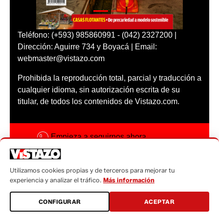
Teléfono: (+593) 985860991 - (042) 2327200 |
Dirección: Aguirre 734 y Boyacá | Email:
webmaster@vistazo.com
Prohibida la reproducción total, parcial y traducción a
cualquier idioma, sin autorización escrita de su
titular, de todos los contenidos de Vistazo.com.
Empieza a seguirnos ahora
Activar notificaciones
Utilizamos cookies propias y de terceros para mejorar tu
Código ética
experiencia y analizar el tráfico.
Más información
Sugerencias a:
CONFIGURAR
ACEPTAR
sugerencias@vistazo.com