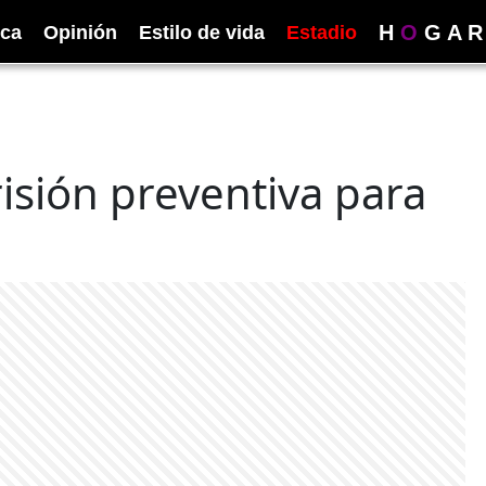
H
O
G
A
R
ica
Opinión
Estilo de vida
Estadio
isión preventiva para