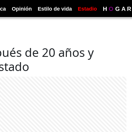
H
O
G
A
R
ica
Opinión
Estilo de vida
Estadio
ués de 20 años y
stado