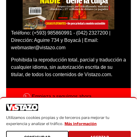
Teléfono: (+593) 985860991 - (042) 2327200 |
Dirección: Aguirre 734 y Boyacá | Email:
webmaster@vistazo.com
Prohibida la reproducción total, parcial y traducción a
cualquier idioma, sin autorización escrita de su
titular, de todos los contenidos de Vistazo.com.
Empieza a seguirnos ahora
Activar notificaciones
Utilizamos cookies propias y de terceros para mejorar tu
Código ética
experiencia y analizar el tráfico.
Más información
Sugerencias a: